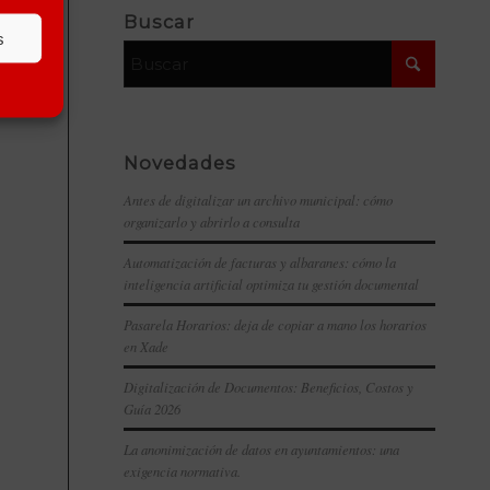
Buscar
s
Novedades
Antes de digitalizar un archivo municipal: cómo
organizarlo y abrirlo a consulta
Automatización de facturas y albaranes: cómo la
inteligencia artificial optimiza tu gestión documental
Pasarela Horarios: deja de copiar a mano los horarios
en Xade
Digitalización de Documentos: Beneficios, Costos y
Guía 2026
La anonimización de datos en ayuntamientos: una
exigencia normativa.