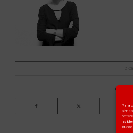
DICI
Compart
Para o
almace
tecnol
las ide
puede 