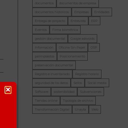
documentos
documentos de empresa
documentos históricos
Empresas
Entidades
Entrega de proyecto
Entrevista
ERP
Eventos
Firma biométrica
gestión documental
Google adwords
Información
Oficina Sin Papel
OSP
palimpsestos
Posicionamiento
preservación documental
Registro e inventariado
Registro horario
seguridad de los datos
Sellos
Social media
Software
sostenibilidad
Subvenciones
Tiendas online
Tipología de archivo
Transformación Digital
Unayta
Web