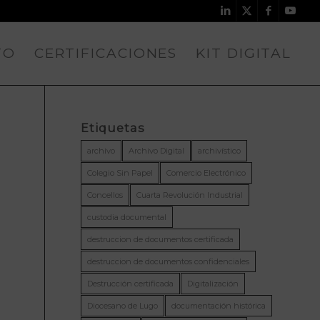
TO
CERTIFICACIONES
KIT DIGITAL
Etiquetas
archivo
Archivo Digital
archivístico
Colegio Sin Papel
Comercio Electrónico
Concellos
Cuarta Revolución Industrial
custodia documental
destruccion de documentos certificada
destruccion de documentos confidenciales
Destrucción certificada
Digitalización
Diocesano de Lugo
documentación histórica