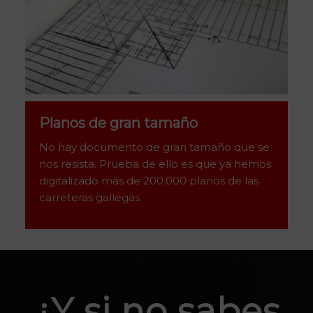
Planos de gran tamaño
No hay documento de gran tamaño que se
nos resista. Prueba de ello es que ya hemos
digitalizado más de 200.000 planos de las
carreteras gallegas.
¿Y si no sabes