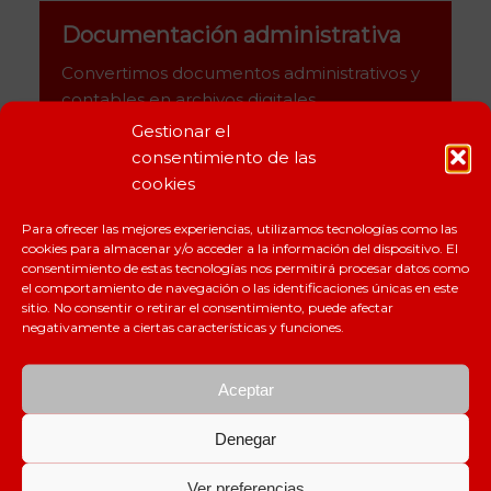
Documentación administrativa
Convertimos documentos administrativos y
contables en archivos digitales.
Prácticamente, no hay concello en Galicia
Gestionar el
que no nos conozca por esta labor.
consentimiento de las
cookies
Para ofrecer las mejores experiencias, utilizamos tecnologías como las
cookies para almacenar y/o acceder a la información del dispositivo. El
consentimiento de estas tecnologías nos permitirá procesar datos como
el comportamiento de navegación o las identificaciones únicas en este
sitio. No consentir o retirar el consentimiento, puede afectar
negativamente a ciertas características y funciones.
Aceptar
Denegar
Ver preferencias