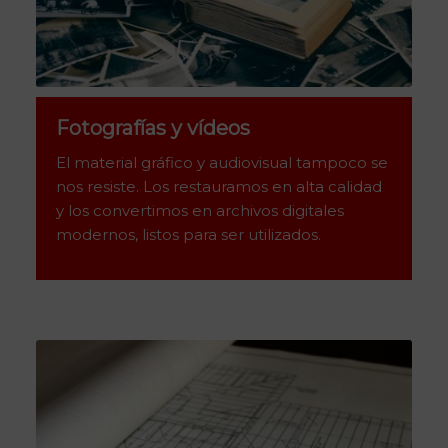
Fotografías y vídeos
El material gráfico y audiovisual tampoco se
nos resiste. Los restauramos en alta calidad
y los convertimos en archivos digitales
modernos, listos para ser utilizados.