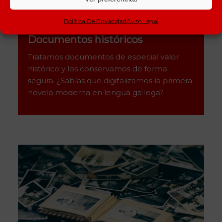
Política De Privacidad
Aviso Legal
Documentos históricos
Tratamos documentos de especial valor
histórico y los conservamos de forma
segura. ¿Sabías que digitalizamos la primera
novela moderna en lengua gallega?