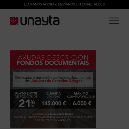
LLÁMANOS AHORA
o
ENVÍANOS UN EMAIL
|
FEDER