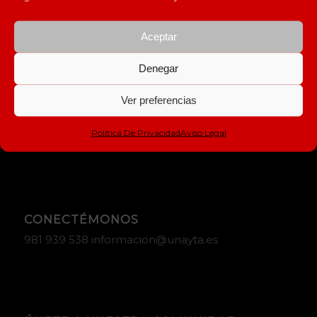
Aceptar
Denegar
DÓNDE ESTAMOS
Ver preferencias
Av. Rosalia de Castro, Nº 53 (Baixo 3) 15895 –
Milladoiro, Ames
Política De Privacidad
Aviso Legal
CONECTÉMONOS
981 939 538 informacion@unayta.es