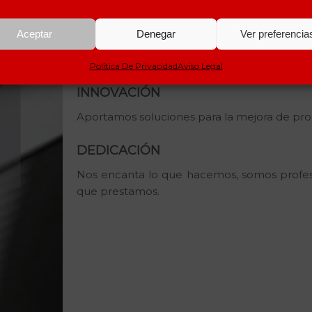
PROXIMIDAD
Aceptar
Denegar
Ver preferencia
Nuestro principal valor es buscar la cercan
siempre juntos en quechua.
Política De Privacidad
Aviso Legal
INNOVACIÓN
Aportamos soluciones para la mejora de pro
DEDICACIÓN
Nos encanta lo que hacemos, somos profesion
que prestamos.