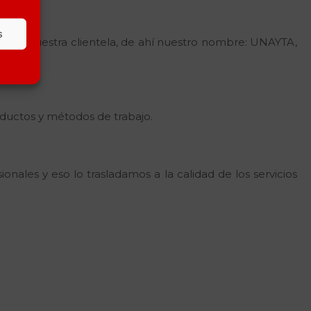
s
ía con nuestra clientela, de ahí nuestro nombre: UNAYTA,
ductos y métodos de trabajo.
ales y eso lo trasladamos a la calidad de los servicios