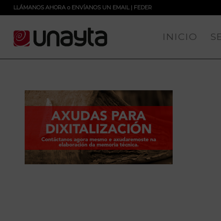
LLÁMANOS AHORA
o
ENVÍANOS UN EMAIL
|
FEDER
INICIO
S