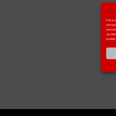
Para o
almace
tecnol
las ide
puede 