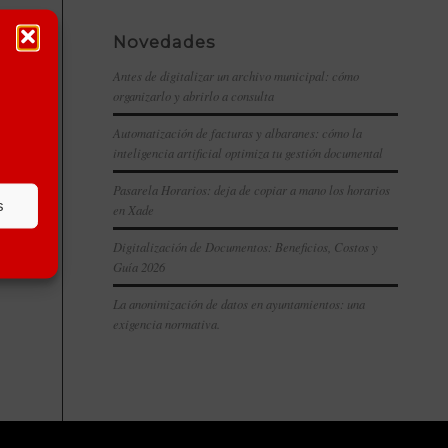
Novedades
Antes de digitalizar un archivo municipal: cómo
organizarlo y abrirlo a consulta
Automatización de facturas y albaranes: cómo la
inteligencia artificial optimiza tu gestión documental
Pasarela Horarios: deja de copiar a mano los horarios
s
en Xade
Digitalización de Documentos: Beneficios, Costos y
Guía 2026
La anonimización de datos en ayuntamientos: una
exigencia normativa.