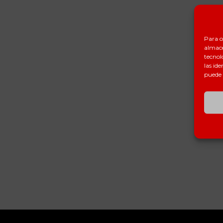
Para o
almace
tecnol
las ide
puede 