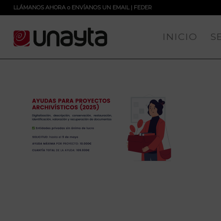
LLÁMANOS AHORA
o
ENVÍANOS UN EMAIL
|
FEDER
INICIO
S