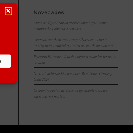
Novedades
Antes de digitalizar un archivo municipal: cómo
organizarlo y abrirlo a consulta
Automatización de facturas y albaranes: cómo la
inteligencia artificial optimiza tu gestión documental
Pasarela Horarios: deja de copiar a mano los horarios
s
en Xade
Digitalización de Documentos: Beneficios, Costos y
Guía 2026
La anonimización de datos en ayuntamientos: una
exigencia normativa.