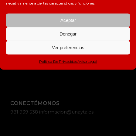
negativamente a ciertas características y funciones.
Aceptar
Denegar
DÓNDE ESTAMOS
Ver preferencias
Av. Rosalia de Castro, Nº 53 (Baixo 3) 15895 –
Política De Privacidad
Aviso Legal
Milladoiro, Ames
CONECTÉMONOS
981 939 538 informacion@unayta.es