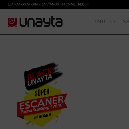
LLÁMANOS AHORA
o
ENVÍANOS UN EMAIL
|
FEDER
INICIO
S