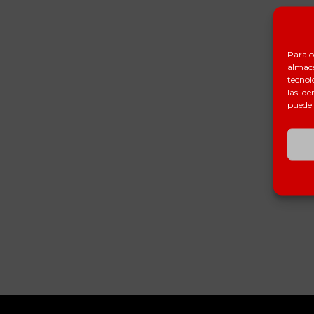
Para o
almace
tecnol
las ide
puede 