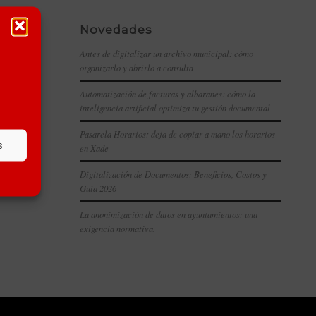
Novedades
Antes de digitalizar un archivo municipal: cómo
organizarlo y abrirlo a consulta
Automatización de facturas y albaranes: cómo la
inteligencia artificial optimiza tu gestión documental
Pasarela Horarios: deja de copiar a mano los horarios
s
en Xade
Digitalización de Documentos: Beneficios, Costos y
Guía 2026
La anonimización de datos en ayuntamientos: una
exigencia normativa.