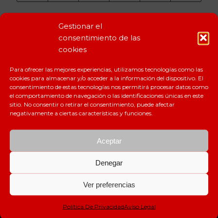
Gestionar el
consentimiento de las
cookies
Para ofrecer las mejores experiencias, utilizamos tecnologías como las
cookies para almacenar y/o acceder a la información del dispositivo. El
CERTIFICACIONES
consentimiento de estas tecnologías nos permitirá procesar datos como
el comportamiento de navegación o las identificaciones únicas en este
sitio. No consentir o retirar el consentimiento, puede afectar
negativamente a ciertas características y funciones.
Aceptar
Denegar
Ver preferencias
Política De Privacidad
Aviso Legal