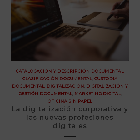
CATALOGACIÓN Y DESCRIPCIÓN DOCUMENTAL
,
CLASIFICACIÓN DOCUMENTAL
,
CUSTODIA
DOCUMENTAL
,
DIGITALIZACIÓN
,
DIGITALIZACIÓN Y
GESTIÓN DOCUMENTAL
,
MARKETING DIGITAL
,
OFICINA SIN PAPEL
La digitalización corporativa y
las nuevas profesiones
digitales