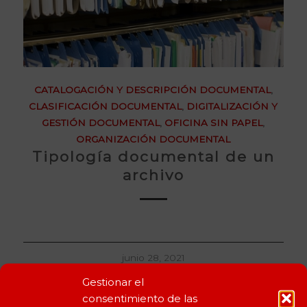
CATALOGACIÓN Y DESCRIPCIÓN DOCUMENTAL
,
CLASIFICACIÓN DOCUMENTAL
,
DIGITALIZACIÓN Y
GESTIÓN DOCUMENTAL
,
OFICINA SIN PAPEL
,
ORGANIZACIÓN DOCUMENTAL
Tipología documental de un
archivo
junio 28, 2021
Gestionar el
consentimiento de las