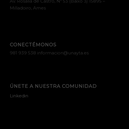
Av. Rosalia de Castro, Nº 53 (Baixo 3) 15895 –
Milladoiro, Ames
CONECTÉMONOS
981 939 538 informacion@unayta.es
ÚNETE A NUESTRA COMUNIDAD
Linkedin