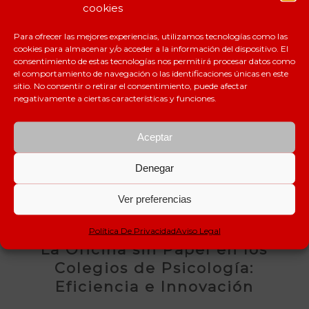
cookies
Para ofrecer las mejores experiencias, utilizamos tecnologías como las
cookies para almacenar y/o acceder a la información del dispositivo. El
consentimiento de estas tecnologías nos permitirá procesar datos como
el comportamiento de navegación o las identificaciones únicas en este
sitio. No consentir o retirar el consentimiento, puede afectar
negativamente a ciertas características y funciones.
Aceptar
Denegar
Ver preferencias
DIGITALIZACIÓN Y GESTIÓN DOCUMENTAL
,
OFICINA
Política De Privacidad
Aviso Legal
SIN PAPEL
La Oficina sin Papel en los
Colegios de Psicología:
Eficiencia e Innovación