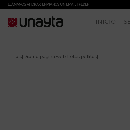
LLÁMANOS AHORA
o
ENVÍANOS UN EMAIL
|
FEDER
INICIO
S
[:es]Diseño página web Fotos pollito[:]