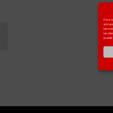
Para o
almace
tecnol
las ide
INV consultores, diseño web
puede 