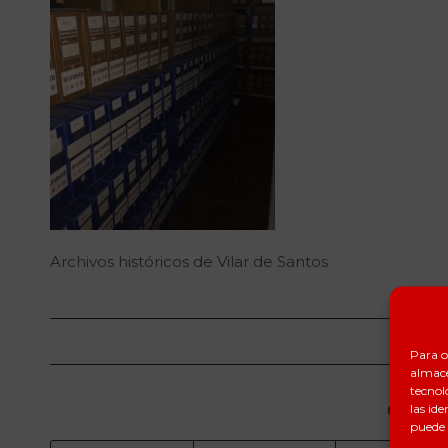
Archivos históricos de Vilar de Santos
NOVI
Para o
almace
tecnol
las ide
Compart
puede 