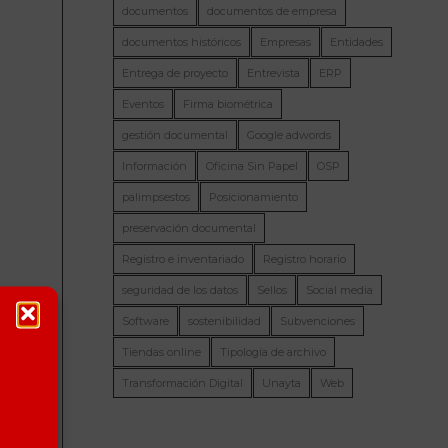
documentos
documentos de empresa
documentos históricos
Empresas
Entidades
Entrega de proyecto
Entrevista
ERP
Eventos
Firma biométrica
gestión documental
Google adwords
Información
Oficina Sin Papel
OSP
palimpsestos
Posicionamiento
preservación documental
Registro e inventariado
Registro horario
seguridad de los datos
Sellos
Social media
Software
sostenibilidad
Subvenciones
Tiendas online
Tipología de archivo
Transformación Digital
Unayta
Web