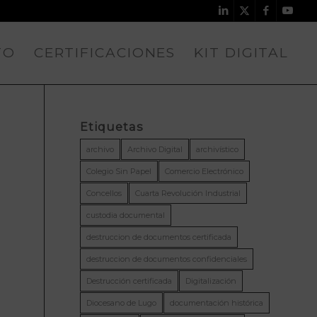
TO
CERTIFICACIONES
KIT DIGITAL
Etiquetas
archivo
Archivo Digital
archivístico
Colegio Sin Papel
Comercio Electrónico
Concellos
Cuarta Revolución Industrial
custodia documental
destruccion de documentos certificada
destruccion de documentos confidenciales
Destrucción certificada
Digitalización
Diocesano de Lugo
documentación histórica