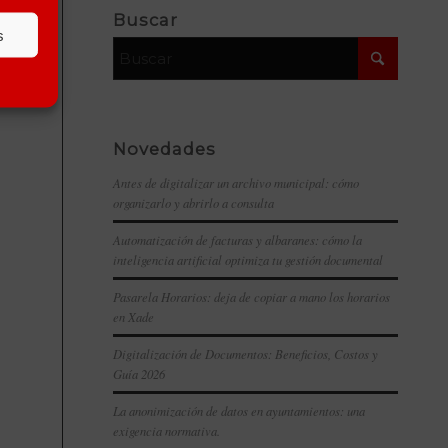
Buscar
s
Novedades
Antes de digitalizar un archivo municipal: cómo
organizarlo y abrirlo a consulta
Automatización de facturas y albaranes: cómo la
inteligencia artificial optimiza tu gestión documental
Pasarela Horarios: deja de copiar a mano los horarios
en Xade
Digitalización de Documentos: Beneficios, Costos y
Guía 2026
La anonimización de datos en ayuntamientos: una
exigencia normativa.