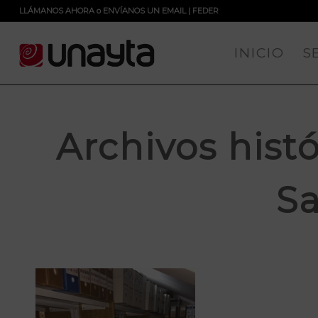
LLÁMANOS AHORA
o
ENVÍANOS UN EMAIL
|
FEDER
INICIO
S
Archivos histó
S