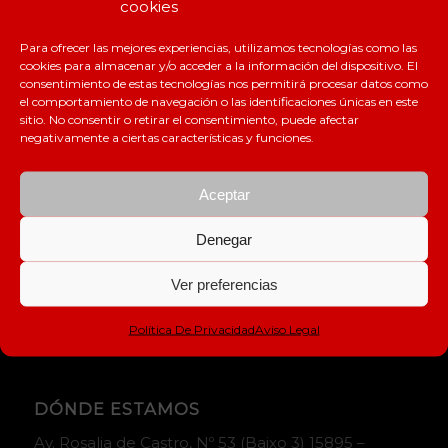
cookies
Para ofrecer las mejores experiencias, utilizamos tecnologías como las
cookies para almacenar y/o acceder a la información del dispositivo. El
consentimiento de estas tecnologías nos permitirá procesar datos como
el comportamiento de navegación o las identificaciones únicas en este
sitio. No consentir o retirar el consentimiento, puede afectar
negativamente a ciertas características y funciones.
Aceptar
Denegar
Ver preferencias
Política De Privacidad
Aviso Legal
DÓNDE ESTAMOS
Av. Rosalia de Castro, Nº 53 (Baixo 3) 15895 –