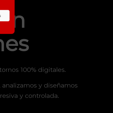
Sin
s
nes
tornos 100% digitales.
, analizamos y
diseñamos
resiva y controlada.