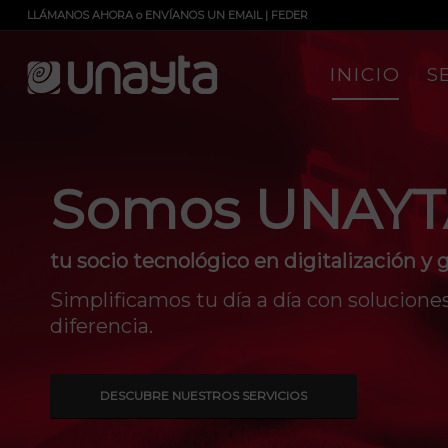
LLÁMANOS AHORA
o
ENVÍANOS UN EMAIL
|
FEDER
INICIO
S
YTA,
ación y gestión documental.
luciones digitales eficientes que marcan la