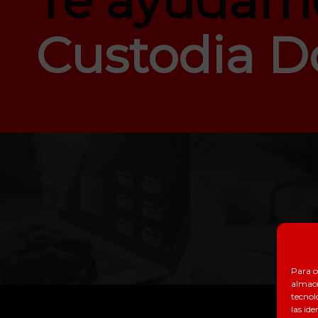
Te ayudam
Custodia 
Para o
almace
tecnol
las ide