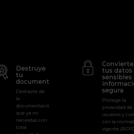
Convierte
Destruye
tus datos
tu
sensibles
documentación
informac
segura
Deshazte de
la
Protege la
documentación
privacidad de
que ya no
usuarios y cu
necesitas con
con la normat
total
vigente (RGP