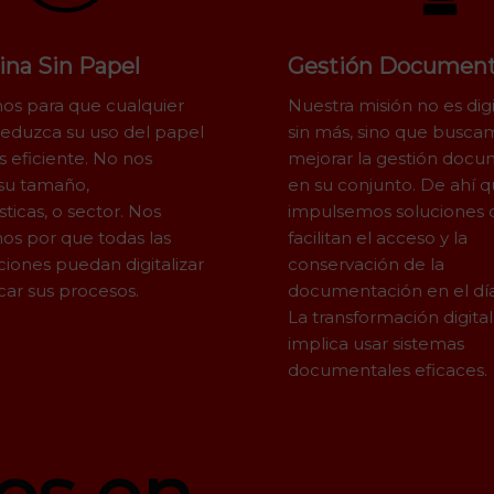
ina Sin Papel
Gestión Document
os para que cualquier
Nuestra misión no es digi
reduzca su uso del papel
sin más, sino que busca
s eficiente. No nos
mejorar la gestión docu
su tamaño,
en su conjunto. De ahí 
sticas, o sector. Nos
impulsemos soluciones 
os por que todas las
facilitan el acceso y la
ciones puedan digitalizar
conservación de la
icar sus procesos.
documentación en el día
La transformación digita
implica usar sistemas
documentales eficaces.