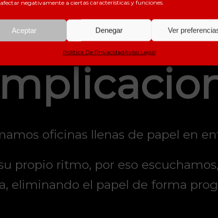
afectar negativamente a ciertas características y funciones.
gitalízate. 
Aceptar
Denegar
Ver preferencia
Política De Privacidad
Aviso Legal
mplicacio
amos oficinas llenas de papel en
en
su propio ritmo, por eso escuchamos
a,
eliminando el papel de forma prog