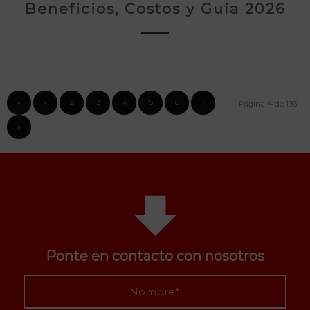
Beneficios, Costos y Guía 2026
«
‹
2
3
4
5
6
›
Página 4 de 193
»
Ponte en contacto con nosotros