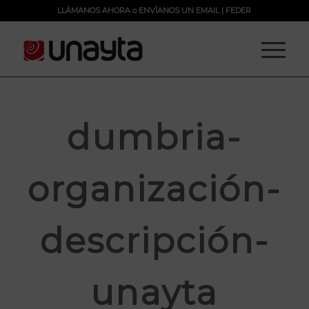
LLÁMANOS AHORA
o
ENVÍANOS UN EMAIL
|
FEDER
dumbria-
organización-
descripción-
unayta