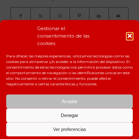
Gestionar el
consentimiento de las
cookies
Para ofrecer las mejores experiencias, utilizamos tecnologías como las
cookies para almacenar y/o acceder a la información del dispositivo. El
consentimiento de estas tecnologías nos permitirá procesar datos como
el comportamiento de navegación o las identificaciones únicas en este
CERTIFICACIONES
sitio. No consentir o retirar el consentimiento, puede afectar
negativamente a ciertas características y funciones.
Aceptar
Denegar
Ver preferencias