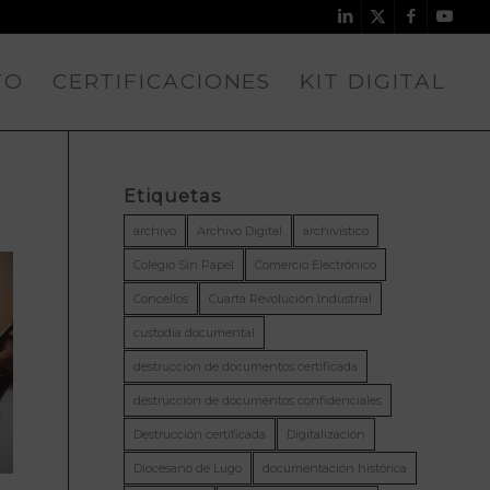
TO
CERTIFICACIONES
KIT DIGITAL
Etiquetas
archivo
Archivo Digital
archivístico
Colegio Sin Papel
Comercio Electrónico
Concellos
Cuarta Revolución Industrial
custodia documental
destruccion de documentos certificada
destruccion de documentos confidenciales
Destrucción certificada
Digitalización
Diocesano de Lugo
documentación histórica