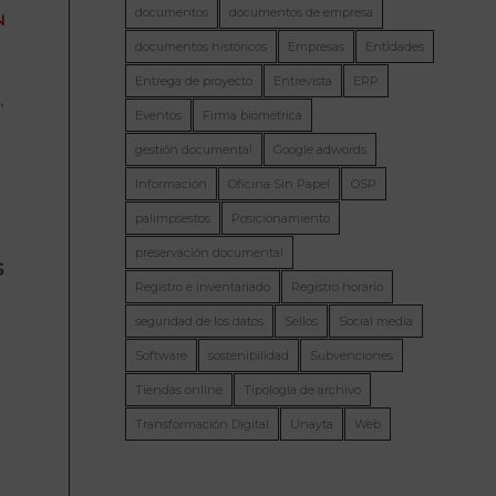
documentos
documentos de empresa
N
documentos históricos
Empresas
Entidades
Entrega de proyecto
Entrevista
ERP
N
,
Eventos
Firma biométrica
gestión documental
Google adwords
Información
Oficina Sin Papel
OSP
palimpsestos
Posicionamiento
preservación documental
s
Registro e inventariado
Registro horario
seguridad de los datos
Sellos
Social media
Software
sostenibilidad
Subvenciones
Tiendas online
Tipología de archivo
Transformación Digital
Unayta
Web