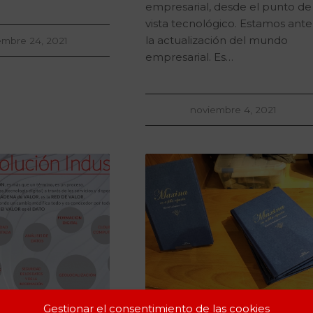
empresarial, desde el punto de
vista tecnológico. Estamos ante
la actualización del mundo
embre 24, 2021
empresarial. Es…
noviembre 4, 2021
Gestionar el consentimiento de las cookies