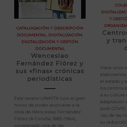
COLEG
DIGITALIZA
Y GEST
ORGANIZA
CATALOGACIÓN Y DESCRIPCIÓN
Centro
DOCUMENTAL
,
DIGITALIZACIÓN
,
y tra
DIGITALIZACIÓN Y GESTIÓN
DOCUMENTAL
Wenceslao
Fernández Flórez y
Hace unos 
sus «finas» crónicas
elaboramos 
periodísticas
el estado y 
los centros 
a su cultura d
Este verano UNAYTA tuvo el gran
adaptación a
honor de poder acercarse a la
post-COVID 
obra de Wenceslao Fernández
uso de las n
Flórez (A Coruña, 1885-1964),
su reducción
considerado una de las