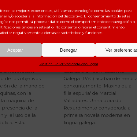
CIÓN
,
DIGITALIZACIÓN
DIGITALIZACIÓN Y GESTIÓN
IÓN DOCUMENTAL
,
DOCUMENTAL
frecer las mejores experiencias, utilizamos tecnologías como las cookies para
nar y/o acceder a la información del dispositivo. El consentimiento de estas
‘Maxina ou a filla
INA SIN PAPEL
ogías nos permitirá procesar datos como el comportamiento de navegación o
 cuarta
espuria’ (1870), a
ntificaciones únicas en este sitio. No consentir o retirar el consentimiento,
volución
afectar negativamente a ciertas características y funciones.
primeira novela
ustrial o
moderna en galeg
ustria 4.0
Aceptar
Denegar
Ver preferencia
A Xunta de Galicia, Editorial
Política De Privacidad
Aviso Legal
mera Revolución
Galaxia e a Real Academia
no de los objetivos
Galega (RAG) acaban de reedit
tución de la mano de
conxuntamente 'Maxina ou a
uinas, con la
filla espuria' de Marcial
e la máquina de
Valladares. Unha obra do
a presencia de la
Rexurdimento considerada a
 y el uso de la
primeira novela moderna en
áulica. Esta…
lingua galega...