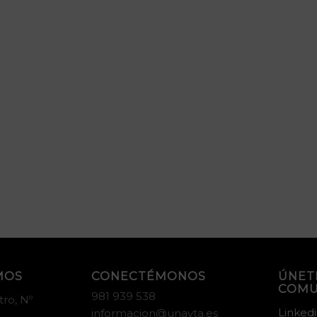
MOS
CONECTÉMONOS
ÚNET
COMU
981 939 538
tro, Nº
Linked
informacion@unayta.es
 –