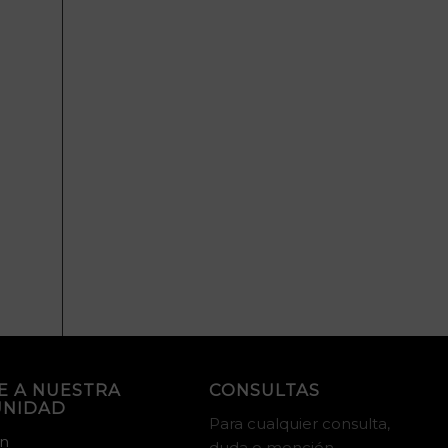
E A NUESTRA
CONSULTAS
NIDAD
Para cualquier consulta,
in
duda o mención