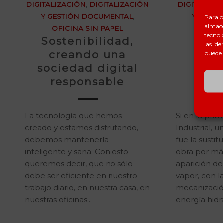
DIGITALIZACIÓN
,
DIGITALIZACIÓN
DIGITALIZA
Y GESTIÓN DOCUMENTAL
,
Y GEST
Para o
almace
OFICINA SIN PAPEL
OFIC
tecnol
Sostenibilidad,
La
las ide
creando una
Re
puede 
sociedad digital
Ind
responsable
Ind
La tecnología que hemos
Si en la pri
creado y estamos disfrutando,
Industrial, u
debemos mantenerla
fue la susti
inteligente y sana. Con esto
obra por máq
queremos decir, que no sólo
aparición d
debe ser eficiente en nuestro
vapor, con l
trabajo diario, en nuestra casa, en
mecanización
nuestras oficinas...
energía hidr