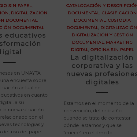
IO SIN PAPEL
,
CATALOGACIÓN Y DESCRIPCIÓ
CIÓN
,
DIGITALIZACIÓN
DOCUMENTAL
,
CLASIFICACIÓN
IÓN DOCUMENTAL
,
DOCUMENTAL
,
CUSTODIA
CIÓN DOCUMENTAL
DOCUMENTAL
,
DIGITALIZACIÓ
s educativos
DIGITALIZACIÓN Y GESTIÓN
nsformación
DOCUMENTAL
,
MARKETING
DIGITAL
,
OFICINA SIN PAPEL
digital
La digitalización
corporativa y las
meses en UNAYTA
nuevas profesione
una encuesta sobre
digitales
situación actual de
educativos en cuanto
igital, a su
Estamos en el momento de la
 la nueva situación
reinvención, del rediseño
relacionado con el
cuando se trata de contestar
uevas tecnologías y
dónde estamos y que se
 del uso del papel...
“cuece” en el ámbito