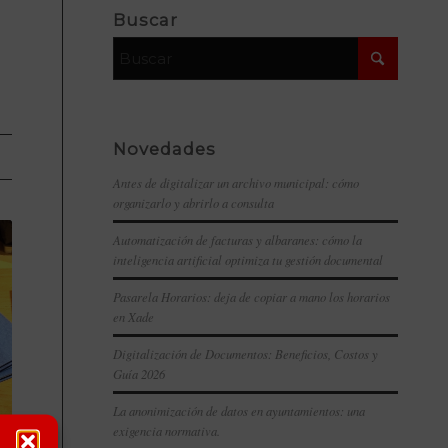
Buscar
Novedades
Antes de digitalizar un archivo municipal: cómo
organizarlo y abrirlo a consulta
Automatización de facturas y albaranes: cómo la
inteligencia artificial optimiza tu gestión documental
Pasarela Horarios: deja de copiar a mano los horarios
en Xade
Digitalización de Documentos: Beneficios, Costos y
Guía 2026
La anonimización de datos en ayuntamientos: una
exigencia normativa.