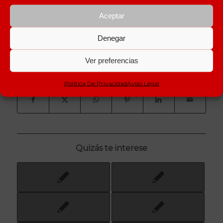
Aceptar
OCTUBRE 9, 2012
Denegar
ETIQUETAS:
EMPRESAS
,
WEB
Ver preferencias
Compartir esta entrada
Política De Privacidad
Aviso Legal
Quizás te interese