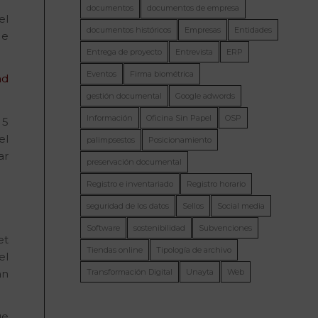
documentos
documentos de empresa
el
documentos históricos
Empresas
Entidades
 e
Entrega de proyecto
Entrevista
ERP
Eventos
Firma biométrica
ad
gestión documental
Google adwords
Información
Oficina Sin Papel
OSP
 5
el
palimpsestos
Posicionamiento
ar
preservación documental
Registro e inventariado
Registro horario
seguridad de los datos
Sellos
Social media
Software
sostenibilidad
Subvenciones
et
Tiendas online
Tipología de archivo
el
an
Transformación Digital
Unayta
Web
ue