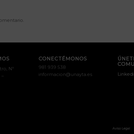
omentario.
MOS
CONECTÉMONOS
ÚNET
COMU
981 939 538
tro, Nº
Linked
informacion@unayta.es
 –
Aviso Legal