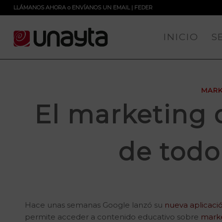
LLÁMANOS AHORA
o
ENVÍANOS UN EMAIL
|
FEDER
INICIO
S
MARK
El marketing d
de tod
Hace unas semanas Google lanzó su
nueva aplicaci
permite acceder a contenido educativo sobre
marke