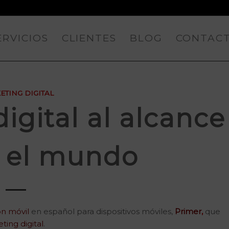
ERVICIOS
CLIENTES
BLOG
CONTAC
ETING DIGITAL
igital al alcance
o el mundo
ón móvil
en español para dispositivos móviles,
Primer
,
que
ting digital
.