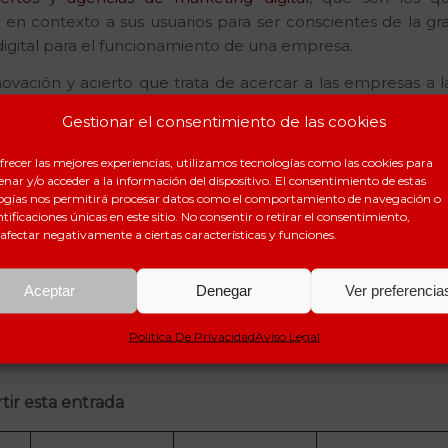
en contexto a sus usuarios para ser conscientes de la gr
igital para el funcionamiento de una empresa.
ovación y acierto que trata de acercar a las empresas a l
arketing. A pesar de su reciente lanzamiento, parece est
Gestionar el consentimiento de las cookies
o, y actualmente ya cuenta con millones de descargas.
frecer las mejores experiencias, utilizamos tecnologías como las cookies para
ción de ecommerce o marketing digital
puedes consultarn
nar y/o acceder a la información del dispositivo. El consentimiento de estas
ogías nos permitirá procesar datos como el comportamiento de navegación o
ntificaciones únicas en este sitio. No consentir o retirar el consentimiento,
afectar negativamente a ciertas características y funciones.
Aceptar
Denegar
Ver preferencia
LIO 28, 2016
Política De Privacidad
Aviso Legal
SOCIAL MEDIA
,
WEB
ir esta entrada