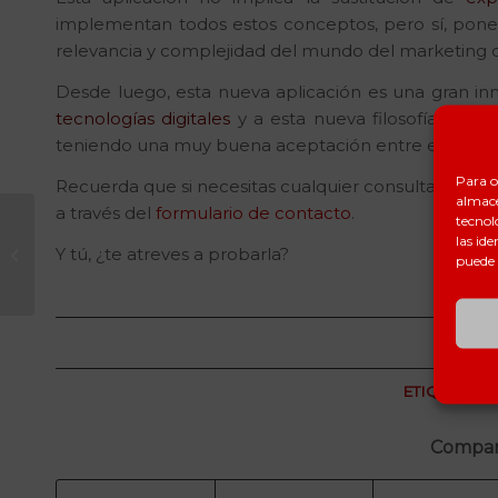
implementan todos estos conceptos, pero sí, pone 
relevancia y complejidad del mundo del marketing d
Desde luego, esta nueva aplicación es una gran inn
tecnologías digitales
y a esta nueva filosofía del m
teniendo una muy buena aceptación entre el públic
Para o
Recuerda que si necesitas cualquier consulta o
solu
almace
a través del
formulario de contacto
.
tecnol
las ide
¡Pokémon Go revoluciona el
Y tú, ¿te atreves a probarla?
puede 
mundo!
JU
ETIQUETAS:
Compart