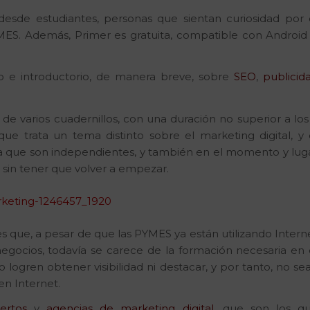
, desde estudiantes, personas que sientan curiosidad por 
S. Además, Primer es gratuita, compatible con Android
co e introductorio, de manera breve, sobre
SEO
,
publicid
de varios cuadernillos, con una duración no superior a los
ue trata un tema distinto sobre el marketing digital, y 
ya que son independientes, y también en el momento y lug
 sin tener que volver a empezar.
s que, a pesar de que las PYMES ya están utilizando Intern
gocios, todavía se carece de la formación necesaria en 
 logren obtener visibilidad ni destacar, y por tanto, no se
en Internet.
ertos
y
agencias de marketing digital
, que son los q