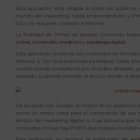
Esta aplicación está dirigida a todos los públicos
mundo del marketing, hasta emprendedores y PYME
iOS y no requiere conexión a Internet.
La finalidad de Primer es aportar contenido bási
online
,
contenido
,
medición
y
estrategia digital
.
Esta aplicación presenta los contenidos en formato 
minutos y con publicaciones periódicas. Cada bloq
usuario puede consultarlos por el orden deseado, 
deseado, pudiendo retomar la lección donde la dejó
De acuerdo con Google, el motivo de su existencia e
como un motor clave para el crecimiento de sus ne
ámbito del marketing digital, lo cual provoca que no
conocidos; incluso hay PYMES que todavía no están 
Esta aplicación no implica la sustitución de
exp