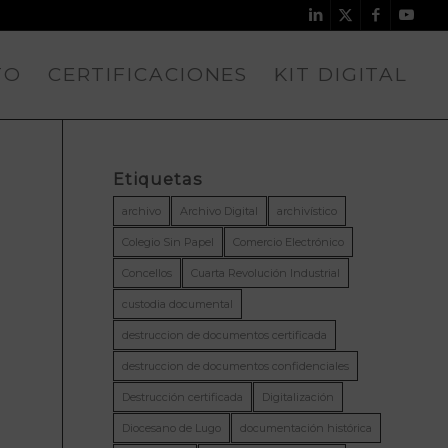
TO
CERTIFICACIONES
KIT DIGITAL
Etiquetas
archivo
Archivo Digital
archivístico
Colegio Sin Papel
Comercio Electrónico
Concellos
Cuarta Revolución Industrial
custodia documental
destruccion de documentos certificada
destruccion de documentos confidenciales
Destrucción certificada
Digitalización
Diocesano de Lugo
documentación histórica